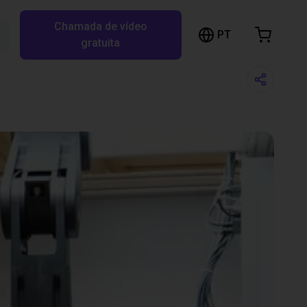
Chamada de vídeo
arrinho de compras
PT
Pesquisar RBTX…
gratuita
rrinho está vazio
Ir para a loja