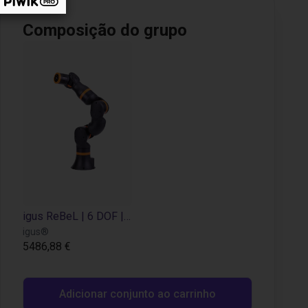
Composição do grupo
igus ReBeL | 6 DOF | 660 mm | 2 kg
igus®
5486,88 €
Adicionar conjunto ao carrinho