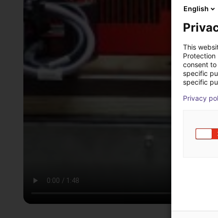
English
Privac
This websi
Protection
consent to 
specific p
specific pu
Privacy po