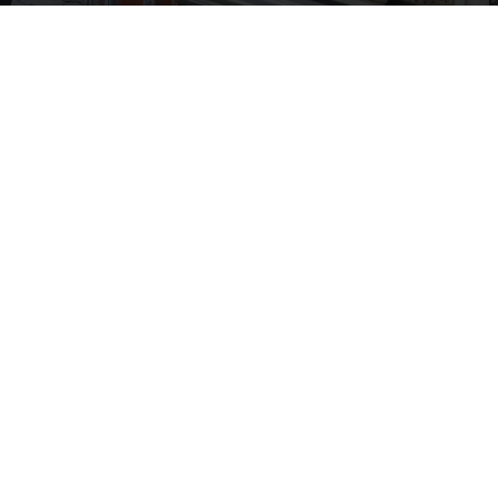
O braço cobot ReBeL inspeciona a qualidade das placas de circuitos impressos
Autonomous screw maintenance for runway lighting with AI and electric vehicle
8635,97 €
HTL Rennweg
P
Consulta gratuita co
Marque uma videochamada gratuita co
Mostre-nos a sua aplicação
Encontramos todos os componentes con