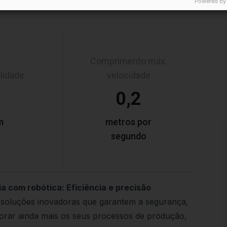
Powered by
Comprimento máx.
ilidade
velocidade
1
0,2
m
metros por
segundo
 com robótica: Eficiência e precisão
soluções inovadoras que garantem a segurança,
lhorar ainda mais os seus processos de produção,