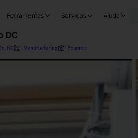
C
Ferramentas
Serviços
Ajuda
O seu ca
o DC
Co. KG
Manufacturing
Scanner