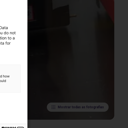
 Data
ou do not
ion to a
ta for
and how
ould
Mostrar todas as fotografias