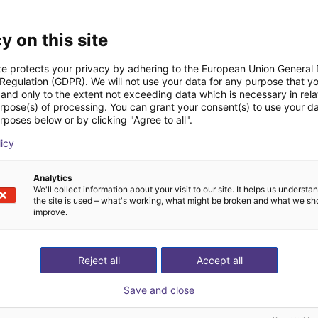
y on this site
te protects your privacy by adhering to the European Union General
 Regulation (GDPR). We will not use your data for any purpose that y
and only to the extent not exceeding data which is necessary in relat
urpose(s) of processing. You can grant your consent(s) to use your da
rposes below or by clicking "Agree to all".
licy
Analytics
We'll collect information about your visit to our site. It helps us underst
the site is used – what's working, what might be broken and what we sh
improve.
Reject all
Accept all
Save and close