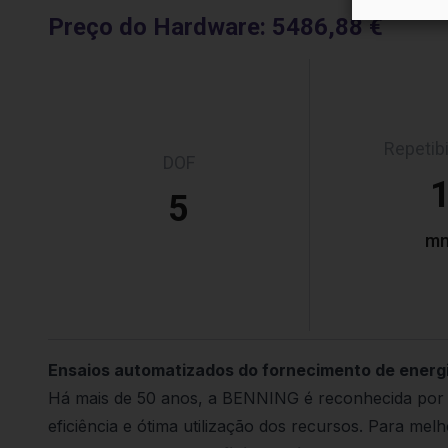
Preço do Hardware
:
5486,88 €
Repetib
DOF
5
m
Ensaios automatizados do fornecimento de energia
Há mais de 50 anos, a BENNING é reconhecida por 
eficiência e ótima utilização dos recursos. Para me