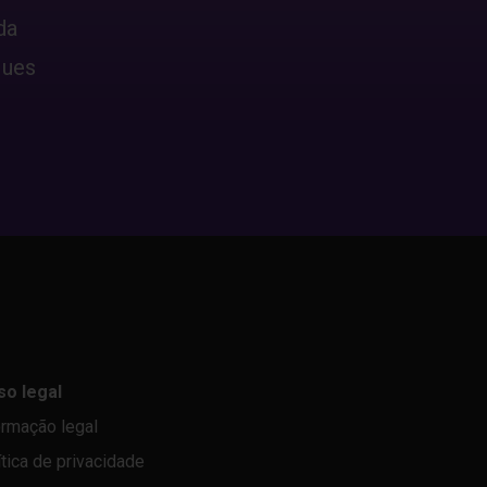
da
ques
so legal
ormação legal
ítica de privacidade