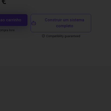
 €
 ao carrinho
Construir um sistema
completo
mpra livre
Compatibility guaranteed