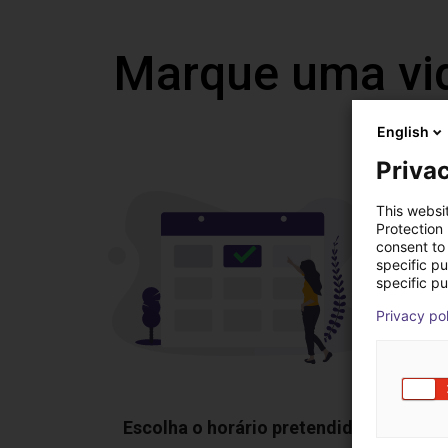
Marque uma vi
English
Privac
This websi
Protection
consent to 
specific p
specific pu
Privacy po
Escolha o horário pretendido
Mos