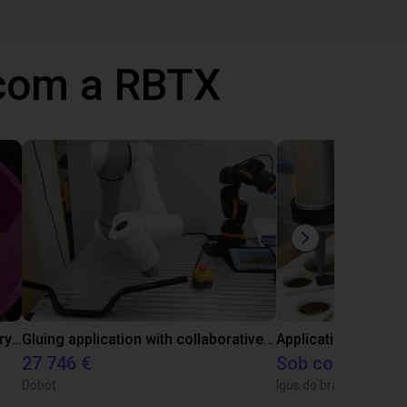
 com a RBTX
Separating parts with RBTX vibratory feeder
Gluing application with collaborative robot
Application of adhe
27 746 €
Sob consulta
Dobot
Igus do brasil