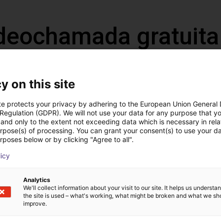
deochamada gratuita
especialistas
y on this site
te protects your privacy by adhering to the European Union General
 Regulation (GDPR). We will not use your data for any purpose that y
and only to the extent not exceeding data which is necessary in relat
urpose(s) of processing. You can grant your consent(s) to use your da
rposes below or by clicking "Agree to all".
licy
Analytics
We'll collect information about your visit to our site. It helps us underst
the site is used – what's working, what might be broken and what we sh
O especialista encontra
improve.
tre-nos a sua aplicação
os componentes cons