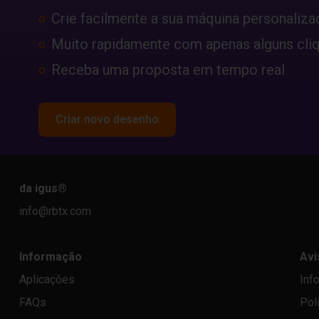
Crie facilmente a sua máquina personaliza
Muito rapidamente com apenas alguns cli
Receba uma proposta em tempo real
Criar novo desenho
da igus
®
info@rbtx.com
Informação
Avi
Aplicações
Inf
FAQs
Pol