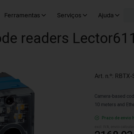
C
Ferramentas
Serviços
Ajuda
O seu ca
de readers Lector61
Art. n.º
:
RBTX-
Camera-based code
10 meters and Eth
Prazo de envio 
excl. IVA, envio calcul