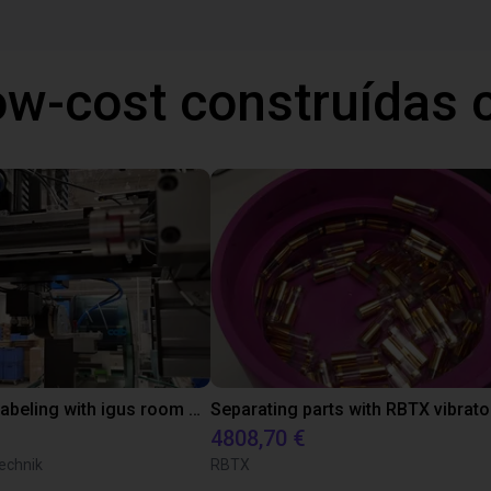
ow-cost construídas
Automated labeling with igus room gantry and a cab label printer
4808,70 €
echnik
RBTX