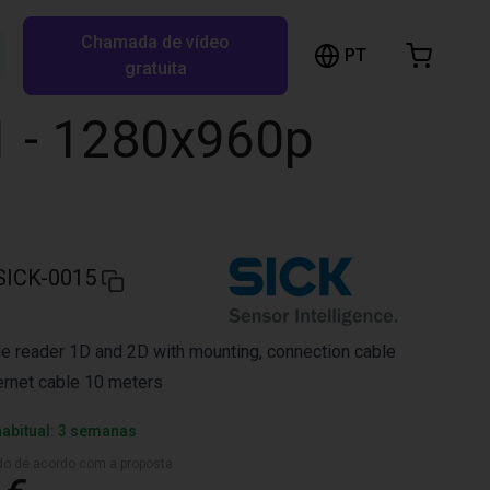
Chamada de vídeo
arrinho de compras
PT
Pesquisar RBTX…
gratuita
rrinho está vazio
1 - 1280x960p
Ir para a loja
SICK-0015
 reader 1D and 2D with mounting, connection cable
ernet cable 10 meters
habitual: 3 semanas
ado de acordo com a proposta