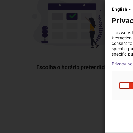
English
Privac
This websi
Protection
consent to 
specific p
specific pu
Privacy po
Escolha o horário pretendido
Mos