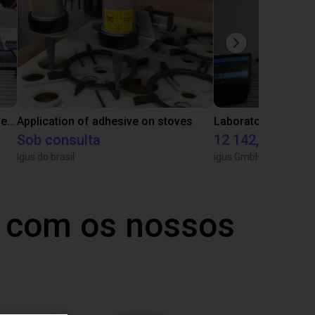
Gluing application with collaborative robot
Application of adhesive on stoves
Sob consulta
12 142,16 €
Igus do brasil
igus GmbH
 com os nossos