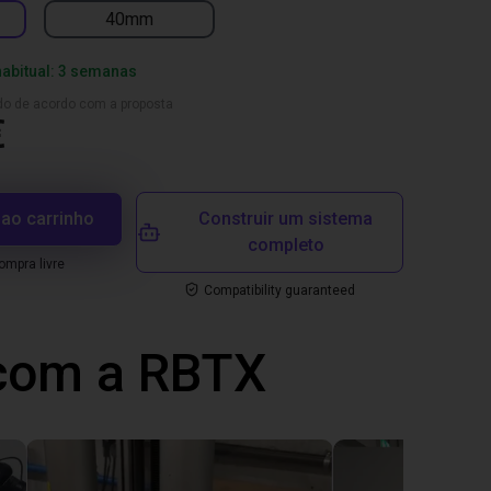
40mm
habitual: 3 semanas
ado de acordo com a proposta
€
 ao carrinho
Construir um sistema
completo
mpra livre
Compatibility guaranteed
 com a RBTX