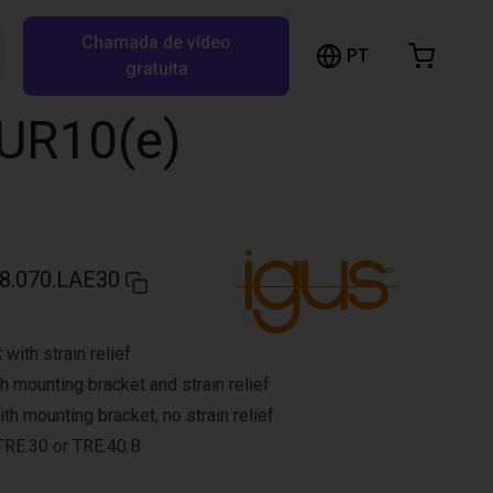
Chamada de vídeo
arrinho de compras
PT
Pesquisar RBTX…
gratuita
rrinho está vazio
 UR10(e)
Ir para a loja
8.070.LAE30
with strain relief
h mounting bracket and strain relief
h mounting bracket, no strain relief
 TRE.30 or TRE.40.B