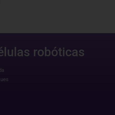
élulas robóticas
da
ques