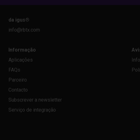
da igus
®
info@rbtx.com
Informação
Avi
Aplicações
Inf
FAQs
Pol
Parceiro
Contacto
Subscrever a newsletter
Serviço de integração