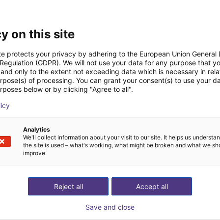
y on this site
te protects your privacy by adhering to the European Union General
 Regulation (GDPR). We will not use your data for any purpose that y
and only to the extent not exceeding data which is necessary in relat
urpose(s) of processing. You can grant your consent(s) to use your da
rposes below or by clicking "Agree to all".
O especialista encontra
licy
tre-nos a sua aplicação
os componentes cons
Analytics
We'll collect information about your visit to our site. It helps us underst
the site is used – what's working, what might be broken and what we sh
improve.
Reject all
Accept all
Save and close