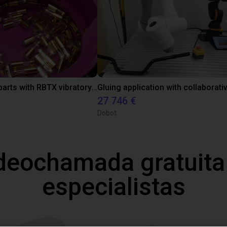
Separating parts with RBTX vibratory feeder
27 746 €
Dobot
deochamada gratuita
especialistas