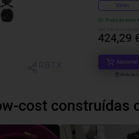
30mm
Prazo de envio 
excl. IVA, envio calcul
424,29 
Adicionar
Modo de co
ow-cost construídas