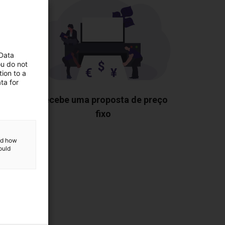
 Data
ou do not
ion to a
ta for
 todos
Recebe uma proposta de preço
igo
fixo
and how
ould