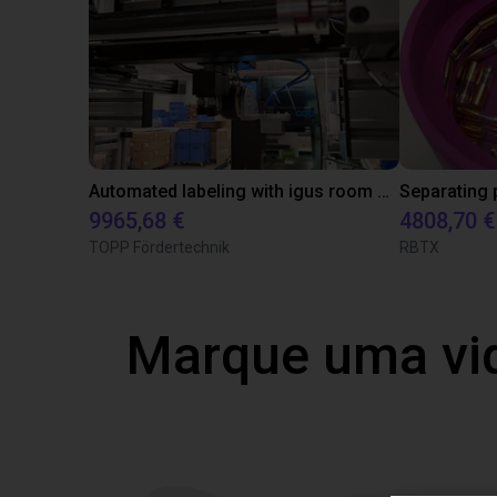
Automated labeling with igus room gantry and a cab label printer
9965,68 €
4808,70 €
TOPP Fördertechnik
RBTX
Marque uma vi