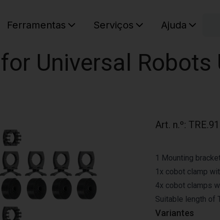
C
Ferramentas
Serviços
Ajuda
O seu ca
 for Universal Robots
Art. n.º
:
TRE.91
1 Mounting bracket 
1x cobot clamp wit
4x cobot clamps wit
Suitable length of
Variantes